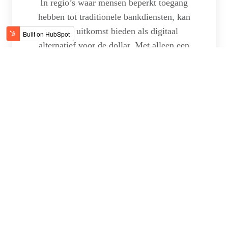
In regio’s waar mensen beperkt toegang
hebben tot traditionele bankdiensten, kan
Tether uitkomst bieden als digitaal
alternatief voor de dollar. Met alleen een
smartphone en een wallet-app kan men
waarde opslaan en wereldwijd verzenden
zonder bankrekening, wat financiële
inclusie bevordert.
De risico’s van Tether