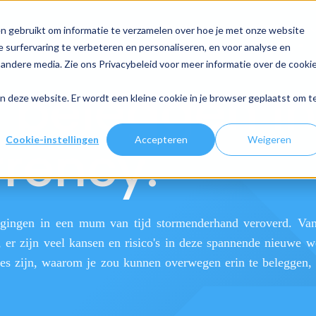
Traditioneel
Digitaal
n gebruikt om informatie te verzamelen over hoe je met onze website
 surfervaring te verbeteren en personaliseren, en voor analyse en
andere media. Zie ons Privacybeleid voor meer informatie over de cooki
r beleggen i
aan deze website. Er wordt een kleine cookie in je browser geplaatst om t
rency.
Cookie-instellingen
Accepteren
Weigeren
ggingen in een mum van tijd stormenderhand veroverd. Va
, er zijn veel kansen en risico's in deze spannende nieuwe 
ies zijn, waarom je zou kunnen overwegen erin te beleggen, 