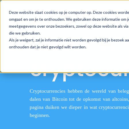
Deze website slaat cookies op je computer op. Deze cookies worde
omgaat en om je te onthouden. We gebruiken deze informatie om je
meetgegevens over onze bezoekers, zowel op deze website als via 
die we gebruiken.
Alles ove
Als je weigert, zal je informatie niet worden gevolgd bij je bezoek 
onthouden dat je niet gevolgd wilt worden.
cryptocur
Cryptocurrencies hebben de wereld van bele
dalen van Bitcoin tot de opkomst van altcoins
pagina duiken we dieper in wat cryptocurrenc
beginnen.