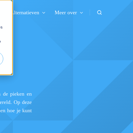
Alternatieven
Meer over
es
n
e
n de pieken en
wereld. Op deze
en hoe je kunt