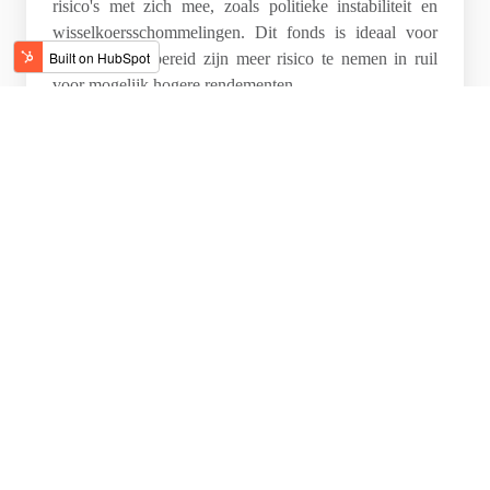
risico's met zich mee, zoals politieke instabiliteit en
wisselkoersschommelingen. Dit fonds is ideaal voor
beleggers die bereid zijn meer risico te nemen in ruil
voor mogelijk hogere rendementen.
5. Amundi MSCI World UCITS
ETF
De Amundi MSCI World UCITS ETF volgt de
prestaties van de MSCI World Index, die aandelen
bevat van bedrijven uit 23 ontwikkelde landen. Met een