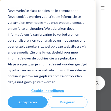
Deze website slaat cookies op je computer op.
Deze cookies worden gebruikt om informatie te
verzamelen over hoe je met onze website omgaat
en om je te onthouden. We gebruiken deze
informatie om je surfervaring te verbeteren en
personaliseren, en voor analyse en meetgegevens
Beleggingen.nl
over onze bezoekers, zowel op deze website als via
andere media. Zie ons Privacybeleid voor meer
informatie over de cookies die we gebruiken.
Als je weigert, zal je informatie niet worden gevolgd
bij je bezoek aan deze website. Er wordt een kleine
cookie in je browser geplaatst om te onthouden
dat je niet gevolgd wilt worden.
Cookie-instellingen
Posts by Beleggingen.nl
Accepteren
Weigeren