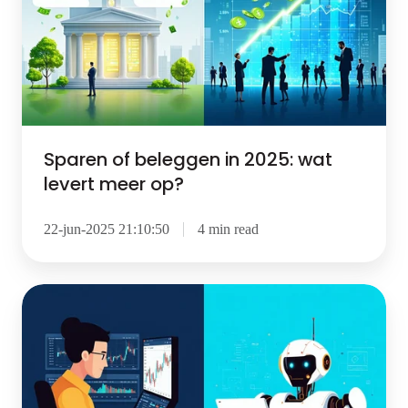
in
2025:
wat
levert
meer
op?
Sparen of beleggen in 2025: wat
levert meer op?
22-jun-2025 21:10:50
4 min read
Zelf
beleggen
of
vermogensbeheer?
Dit