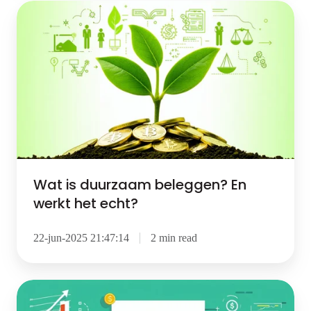
Wat
is
duurzaam
beleggen?
En
werkt
het
echt?
Wat is duurzaam beleggen? En
werkt het echt?
22-jun-2025 21:47:14
2 min read
Belasting
over