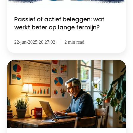
op
lange
Passief of actief beleggen: wat
termijn?
werkt beter op lange termijn?
22-jun-2025 20:27:02
2 min read
Beleggen
voor
je
pensioen:
zo
bouw
je
zelf
vermogen