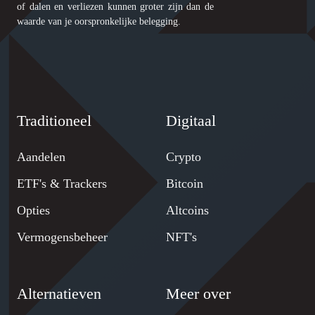
of dalen en verliezen kunnen groter zijn dan de
waarde van je oorspronkelijke belegging.
Traditioneel
Digitaal
Aandelen
Crypto
ETF's & Trackers
Bitcoin
Opties
Altcoins
Vermogensbeheer
NFT's
Alternatieven
Meer over